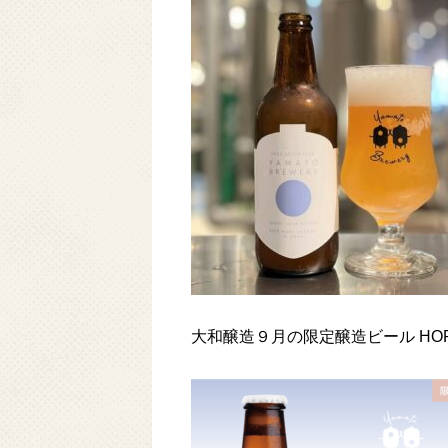
YAMATO
Brewery
YAMATO
Craft
Beer
Table
大和醸造９月の限定醸造ビール HOPP