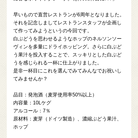
MENU
早いもので直営レストランが6周年となりました。
COLUMN
それを記念しましてレストランスタッフが企画し
て作ってみようというの今回です。
白ぶどうを思わせるようなホップのネルソンソー
ACCESS
ヴィンを多量にドライホッピング。さらに白ぶど
う果汁を投入することで、スッキリとした白ぶど
NEWS
うを感じられる一杯に仕上がりました。
是非一杯目にこれを選んでみてみんなでお祝いし
てみませんか？
ENGLISH MENU
品目：発泡酒（麦芽使用率50%以上）
一般のお客様向け
内容量：10Lケグ
ONLINE SHOP
アルコール：7％
原材料：麦芽（ドイツ製造）、濃縮ぶどう果汁、
ホップ
飲食店様向け
ONLINE SHOP