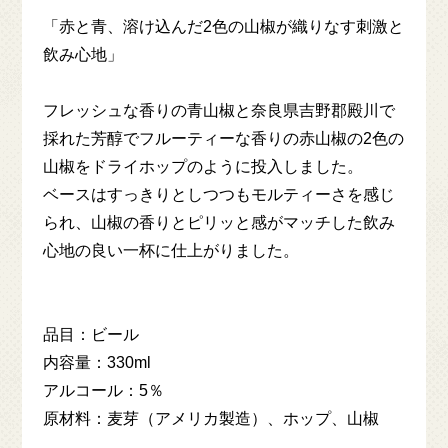
MENU
「赤と青、溶け込んだ2色の山椒が織りなす刺激と
飲み心地」
COLUMN
フレッシュな香りの青山椒と奈良県吉野郡殿川で
採れた芳醇でフルーティーな香りの赤山椒の2色の
ACCESS
山椒をドライホップのように投入しました。
ベースはすっきりとしつつもモルティーさを感じ
NEWS
られ、山椒の香りとピリッと感がマッチした飲み
心地の良い一杯に仕上がりました。
ENGLISH MENU
品目：ビール
一般のお客様向け
内容量：330ml
ONLINE SHOP
アルコール：5％
原材料：麦芽（アメリカ製造）、ホップ、山椒
飲食店様向け