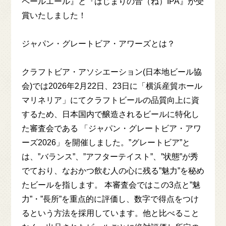
ペールエール』と『はじまりの音（ね）IPA』が受
MENU
賞いたしました！
COLUMN
ジャパン・グレートビア・アワーズとは？
クラフトビア・アソシエーション(⽇本地ビール協
ACCESS
会)では2026年2⽉22⽇、23⽇に「横浜産貿ホール
マリネリア」にてクラフトビールの品質向上に資
NEWS
するため、⽇本国内で醸造されるビールに特化し
た審査会である 「ジャパン・グレートビア・アワ
ENGLISH MENU
ーズ2026」を開催しました。”グレートビア”と
は、”バランス”、”アフターテイスト”、”状態”が秀
でており、なおかつ飲む⼈の⼼に残る”魅⼒”を秘め
一般のお客様向け
たビールを指します。 本審査会ではこの3点と”魅
ONLINE SHOP
⼒”・”⻑所”を重点的に評価し、数字で得点をつけ
るという⽅法を採⽤しています。他と⽐べること
飲食店様向け