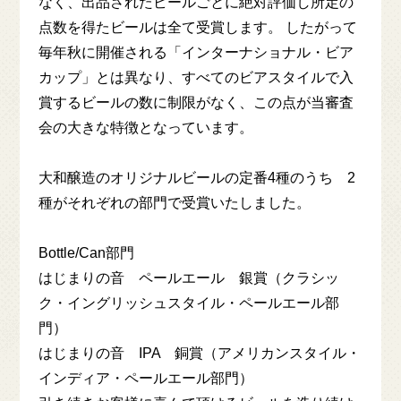
なく、出品されたビールごとに絶対評価し所定の
ONLINE SHOP
点数を得たビールは全て受賞します。 したがって
毎年秋に開催される「インターナショナル・ビア
カップ」とは異なり、すべてのビアスタイルで入
賞するビールの数に制限がなく、この点が当審査
大和醸造
YAMATO
会の⼤きな特徴となっています。
YAMATO Brewery
Craft Beer Table
大和醸造のオリジナルビールの定番4種のうち 2
種がそれぞれの部門で受賞いたしました。
Bottle/Can部門
はじまりの音 ペールエール 銀賞（クラシッ
ク・イングリッシュスタイル・ペールエール部
門）
はじまりの音 IPA 銅賞（アメリカンスタイル・
インディア・ペールエール部門）